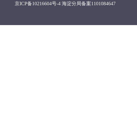
京ICP备10216604号-4
海淀分局备案1101084647