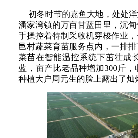
初冬时节的嘉鱼大地，处处洋
潘家湾镇的万亩甘蓝田里，沉甸
手操控着特制采收机穿梭作业，
邑村蔬菜育苗服务点内，一排排
菜苗在智能温控系统下茁壮成长
蓝，亩产比老品种增加300斤，
种植大户周元生的脸上露出了灿