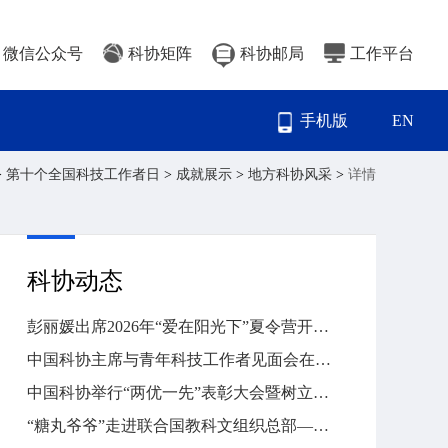
微信公众号
科协矩阵
科协邮局
工作平台
手机版
EN
>
第十个全国科技工作者日
>
成就展示
>
地方科协风采
>
详情
科协动态
彭丽媛出席2026年“爱在阳光下”夏令营开营式
中国科协主席与青年科技工作者见面会在国家科技传播中心举行
中国科协举行“两优一先”表彰大会暨树立和践行正确政绩观学习教育专题党课
“糖丸爷爷”走进联合国教科文组织总部——顾方舟诞辰100周年系列纪念活动在法国举办