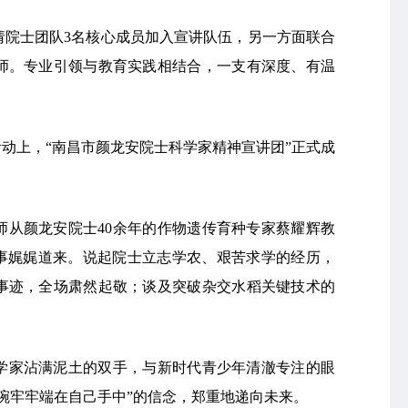
请院士团队3名核心成员加入宣讲队伍，另一方面联合
教师。专业引领与教育实践相结合，一支有深度、有温
场活动上，“南昌市颜龙安院士科学家精神宣讲团”正式成
师从颜龙安院士40余年的作物遗传育种专家蔡耀辉教
故事娓娓道来。说起院士立志学农、艰苦求学的经历，
事迹，全场肃然起敬；谈及突破杂交水稻关键技术的
学家沾满泥土的双手，与新时代青少年清澈专注的眼
碗牢牢端在自己手中”的信念，郑重地递向未来。