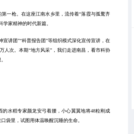
的第一枪。在这座江南水乡里，流传着“落霞与孤鹜齐
科学家精神的时代新篇。
精神宣讲团”“科普报告团”等组织模式深化宣传宣讲，在
0万人次。本期“地方风采”，我们走进南昌，看市科协
根。
江西的水稻专家颜龙安弓着腰，小心翼翼地将48粒刚成
衣口袋里，试图用体温唤醒沉睡的生命。