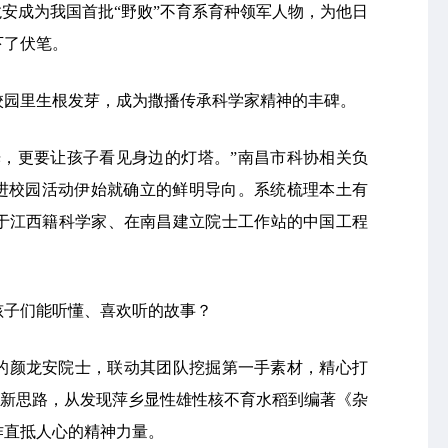
龙安成为我国首批“野败”不育系育种领军人物，为他日
下了伏笔。
校园里生根发芽，成为撒播传承科学家精神的丰碑。
光，更要让孩子看见身边的灯塔。”南昌市科协相关负
讲进校园活动伊始就确立的鲜明导向。系统梳理本土有
于江西籍科学家、在南昌建立院士工作站的中国工程
孩子们能听懂、喜欢听的故事？
的颜龙安院士，联动其团队挖掘第一手素材，精心打
育种新思路，从发现萍乡显性雄性核不育水稻到编著《杂
作直抵人心的精神力量。