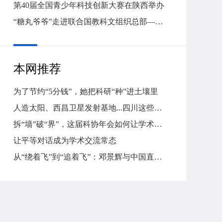
第40届全国青少年科技创新大赛在陕西举办
“糖丸爷爷”走进联合国教科文组织总部——顾方舟诞辰100周年系列纪念活动在法国举办
本网推荐
为了节约“5分钱”，她把科研“种”进土壤里
人造太阳、西昌卫星发射基地...四川这些科普宝藏“蜀”实低调不了
拆“墙”破“界”，这届科协年会如何让学术交流真正“活”起来？
让平等对话成为学术交流常态
从“绕着飞”到“追着飞”：邓景辉与中国直升机的蓝天之约