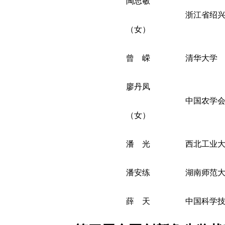
陶思敏
浙江省绍
（女）
曾 嵘
清华大学
廖丹凤
中国农学
（女）
潘 光
西北工业
潘安练
湖南师范
薛 天
中国科学