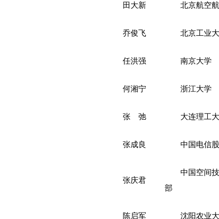
田大新
北京航空
乔俊飞
北京工业
任洪强
南京大学
何湘宁
浙江大学
张 弛
大连理工
张成良
中国电信
中国空间
张庆君
部
陈启军
沈阳农业