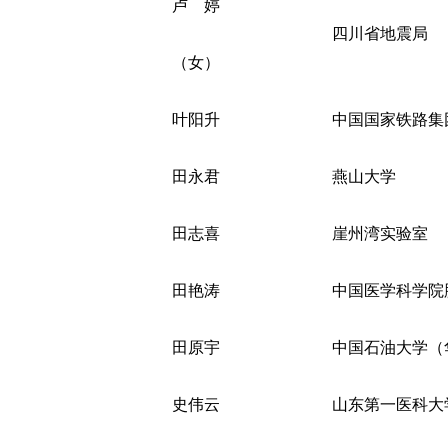
卢 婷
四川省地震局
（女）
叶阳升
中国国家铁路集
田永君
燕山大学
田志喜
崖州湾实验室
田艳涛
中国医学科学院
田原宇
中国石油大学（
史伟云
山东第一医科大