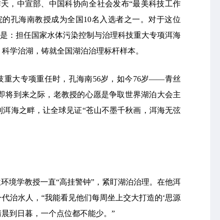
昨天，中宣部、中国科协向全社会发布“最美科技工作
院的孔海南教授成为全国10名入选者之一。对于这位
评语是：担任国家水体污染控制与治理科技重大专项洱海
、科学治湖，铸就全国湖泊治理标杆样本。
技重大专项重任时，孔海南56岁，如今76岁——青丝
境日即将到来之际，老教授的心愿是争取世界湖泊大会主
到洱海之畔，让全球见证“苍山不墨千秋画，洱海无弦
位环境学教授一直“高挂警钟”，紧盯湖泊治理。在他洱
代治水人，“我能看见他们每周坐上交大打造的‘思源
清晨到日暮，一个点位都不能少。”