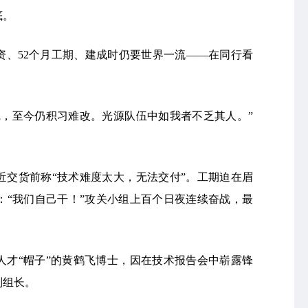
底。
投资、52个月工期、建成时仍要世界一流——在同行看
觉，至今仍积习难改。光源队伍中如我者不乏其人。”
近交货前称“技术难度太大，无法交付”。工期迫在眉
：“我们自己干！”攻关小组上百个日夜连续奋战，最
人才“帽子”的黄鹤飞博士，因在技术报告会中崭露锋
副组长。