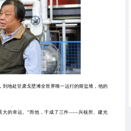
，到地处甘肃戈壁滩全世界唯一运行的熔盐堆，他的
莫大的幸运。”而他，干成了三件——兴核所、建光