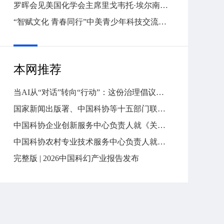
罗晖会见美国化学会主席里戈韦托·埃尔南德斯
“智赋文化 青春同行”中美青少年科技交流活动在京举行
本网推荐
当AI从“对话”转向“行动”：这份治理倡议，要守住什么底线？
国家新闻出版署、中国科协等十五部门联合部署首个“全民阅读活动周”
中国科协企业创新服务中心负责人就《关于推进新时代园区（企业）科协工作高质量发展的意见》答问
中国科协农村专业技术服务中心负责人就《关于推进新时代农村专业技术协会高质量发展的意见》答问
完整版 | 2026中国科幻产业报告发布