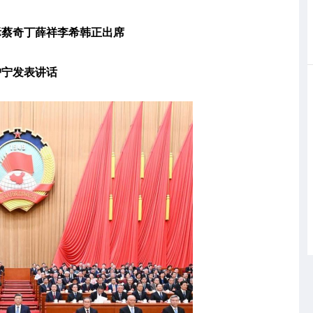
际蔡奇丁薛祥李希韩正出席
沪宁发表讲话