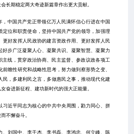
社会长期稳定两大奇迹新篇章作出更大贡献。
局之年，中国共产党正带领亿万人民满怀信心行进在中国
质定位和职责使命，坚持中国共产党的领导，加强理
、更好发挥人民政协的建言资政作用、更好发挥人民
、起好步广泛凝聚人心、凝聚共识、凝聚智慧、凝聚力
履职主线，贯穿政治协商、民主监督、参政议政各项工
化前瞻性研究和战略性思考，努力做到察形势之变、
人民，多建利民之言，多做惠民之事，推动现代化建
儿女奋进新征程、建功新时代的强大正能量。
以习近平同志为核心的中共中央周围，勠力同心、拼
设而不懈奋斗。
力、刘国中、李干杰、李书磊、李鸿忠、何立峰、陈