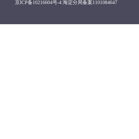
京ICP备10216604号-4
海淀分局备案1101084647