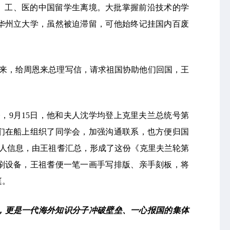
习理、工、医的中国留学生离境。大批掌握前沿技术的学
华州立大学，虽然被迫滞留，可他始终记挂国内百废
合起来，给周恩来总理写信，请求祖国协助他们回国，王
令，9月15日，他和夫人沈学均登上克里夫兰总统号第
们在船上组织了同学会，加强沟通联系，也方便归国
个人信息，由王祖耆汇总，形成了这份《克里夫兰轮第
刷设备，王祖耆便一笔一画手写排版、亲手刻板，将
庭。
，更是一代海外知识分子冲破壁垒、一心报国的集体