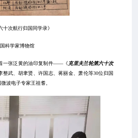
六十次航行归国同学录》
 中国科学家博物馆
着一张泛黄的油印复制件——《
克里夫兰轮第六十次
李整武、胡聿贤、许国志、蒋丽金、萧伦等30位归国
国微波电子专家王祖耆。