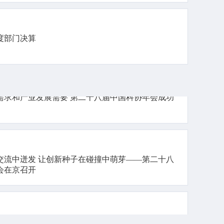
读者点题”：为什么说科普和创新同等重要
年度部门决算
需求和产业发展需要 第二十八届中国科协年会成功
交流中迸发 让创新种子在碰撞中萌芽——第二十八
会在京召开
看第二十八届中国科协年会