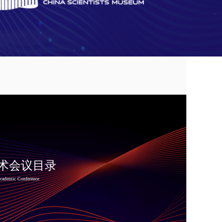
永飞院士：气候走向极端，答案藏在地球内部
年会举办碳汇、双碳、降碳、低碳、碳市场等系列
官 超2400人参会创下大湾区纪录
术会议目录
Academic Conference
读者点题”：为什么说科普和创新同等重要