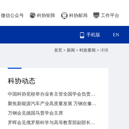
微信公众号
科协矩阵
科协邮局
工作平台
手机版
EN
首页
>
新闻
>
时政要闻
>
详情
科协动态
中国科协党校举办业务主管全国学会负责人专题研讨班
聚焦新能源汽车产业高质量发展 万钢在豫作专题报告
万钢会见德国马普学会主席
罗晖会见俄罗斯科学与高等教育部副部长康斯坦丁·伊里奇·莫吉列夫斯基