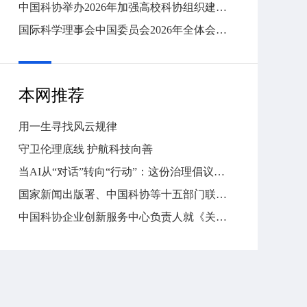
中国科协举办2026年加强高校科协组织建设工作部署交流活动
国际科学理事会中国委员会2026年全体会议召开
本网推荐
用一生寻找风云规律
守卫伦理底线 护航科技向善
当AI从“对话”转向“行动”：这份治理倡议，要守住什么底线？
国家新闻出版署、中国科协等十五部门联合部署首个“全民阅读活动周”
中国科协企业创新服务中心负责人就《关于推进新时代园区（企业）科协工作高质量发展的意见》答问