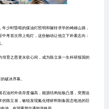
区，年少时昏暗的煤油灯照明和辗转求学的崎岖山路，
直至中考首次用上电灯，这份触动让他立下朴素志向：
活。
的培育之恩更永驻心间，成为陈立泉一生科研报国的
有的破冰序幕。
我国石油对外依存度偏高，能源结构短板凸显，突围迫
访学的陈立泉，敏锐发现氮化锂材料制备固态电池的巨
酸电池，有望重塑交通能源格局。