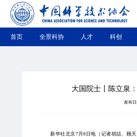
首页
全景科协
人才
科创
大国院士丨陈立泉
发布
新华社北京7月8日电（记者胡喆、顾