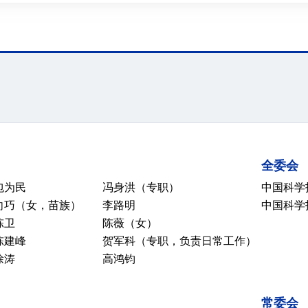
全委会
包为民
冯身洪（专职）
中国科学
向巧（女，苗族）
李路明
中国科学
陈卫
陈薇（女）
陈建峰
贺军科（专职，负责日常工作）
徐涛
高鸿钧
常委会