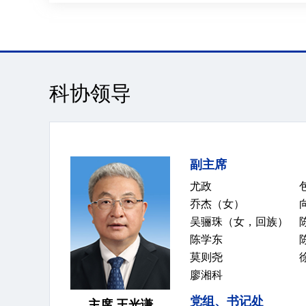
科协领导
副主席
尤政
乔杰（女）
吴骊珠（女，回族）
陈学东
莫则尧
廖湘科
党组、书记处
主席 王光谦