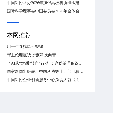
中国科协举办2026年加强高校科协组织建设工作部署交流活动
国际科学理事会中国委员会2026年全体会议召开
本网推荐
用一生寻找风云规律
守卫伦理底线 护航科技向善
当AI从“对话”转向“行动”：这份治理倡议，要守住什么底线？
国家新闻出版署、中国科协等十五部门联合部署首个“全民阅读活动周”
中国科协企业创新服务中心负责人就《关于推进新时代园区（企业）科协工作高质量发展的意见》答问