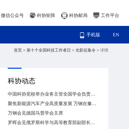
微信公众号
科协矩阵
科协邮局
工作平台
手机版
EN
首页
>
第十个全国科技工作者日
>
光影征集令
>
详情
科协动态
中国科协党校举办业务主管全国学会负责人专题研讨班
聚焦新能源汽车产业高质量发展 万钢在豫作专题报告
万钢会见德国马普学会主席
罗晖会见俄罗斯科学与高等教育部副部长康斯坦丁·伊里奇·莫吉列夫斯基