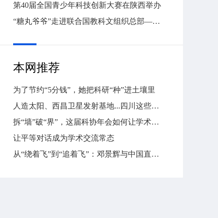
第40届全国青少年科技创新大赛在陕西举办
“糖丸爷爷”走进联合国教科文组织总部——顾方舟诞辰100周年系列纪念活动在法国举办
本网推荐
为了节约“5分钱”，她把科研“种”进土壤里
人造太阳、西昌卫星发射基地...四川这些科普宝藏“蜀”实低调不了
拆“墙”破“界”，这届科协年会如何让学术交流真正“活”起来？
让平等对话成为学术交流常态
从“绕着飞”到“追着飞”：邓景辉与中国直升机的蓝天之约